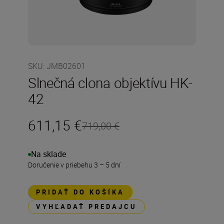
SKU
:
JMB02601
Slnečná clona objektívu HK-
42
611,15 €
719,00 €
Na sklade
Doručenie v priebehu 3 – 5 dní
PRIDAŤ DO KOŠÍKA
VYHĽADAŤ PREDAJCU