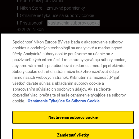
Podmienky používania
Nikon Store – zmluvné podmienky
Oznámenie týkajúce sa súborov cookie
Prístupnosť
Nastavenia súborov cookie
© 2026 Nikon
Spoločnosť Nikon Europe BV vás žiada o akceptovanie súborov
cookies a obdobných technológií na analytické a marketingové
SKIP
účely. Analytické súbory cookie používame na učenie sa z
používateľských informácií. Tretie strany vytvárajú súbory cookie,
aby sme vám mohli prispôsobovať reklamu a merať jej efektivitu.
Súbory cookie od tretích strán môžu tiež zhromažďovať údaje
mimo našich webových stránok. Kliknutím na možnosť „Prijať
všetko“ dávate súhlas s ukladaním súborov cookie a
spracovaním súvisiacich osobných údajov. Ak sa chcete
dozvedieť viac, prečítajte si naše oznámenie týkajúce sa súborov
cookie.
Oznámenie Týkajúce Sa Súborov Cookie
Nastavenia súborov cookie
Zamietnuť všetky