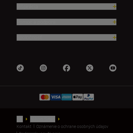
Inšpirácia
Pomoc a podpora
Spoločnosť
SK
Nikon Sites
Kontakt
Oznámenie o ochrane osobných údajov