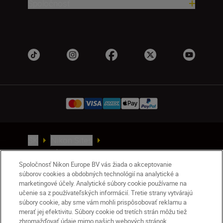
Spoločnosť
SK
Nikon Sites
Kontakt
Oznámenie o ochrane osobných údajov
Podmienky používania
Spoločnosť Nikon Europe BV vás žiada o akceptovanie
súborov cookies a obdobných technológií na analytické a
Nikon Store – zmluvné podmienky
marketingové účely. Analytické súbory cookie používame na
Oznámenie týkajúce sa súborov cookie
učenie sa z používateľských informácií. Tretie strany vytvárajú
Prístupnosť
Nastavenia súborov cookie
súbory cookie, aby sme vám mohli prispôsobovať reklamu a
© 2026 Nikon
merať jej efektivitu. Súbory cookie od tretích strán môžu tiež
zhromažďovať údaje mimo našich webových stránok.