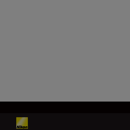
141,0 x 49,0 x 64,0 mm
Rozmery balenia
184,0 x 102,5 x 61,0 mm
Hmotnosť výrobku
66,5 g ± 5,0 g
Načítať viac