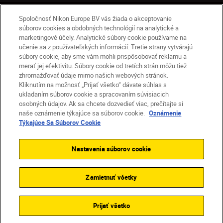
SK
Nikon Sites
Spoločnosť Nikon Europe BV vás žiada o akceptovanie
súborov cookies a obdobných technológií na analytické a
Kontakt
Oznámenie o ochrane osobných údajov
marketingové účely. Analytické súbory cookie používame na
Podmienky používania
učenie sa z používateľských informácií. Tretie strany vytvárajú
Nikon Store – zmluvné podmienky
súbory cookie, aby sme vám mohli prispôsobovať reklamu a
merať jej efektivitu. Súbory cookie od tretích strán môžu tiež
Oznámenie týkajúce sa súborov cookie
zhromažďovať údaje mimo našich webových stránok.
Prístupnosť
Nastavenia súborov cookie
Kliknutím na možnosť „Prijať všetko“ dávate súhlas s
© 2026 Nikon
ukladaním súborov cookie a spracovaním súvisiacich
osobných údajov. Ak sa chcete dozvedieť viac, prečítajte si
naše oznámenie týkajúce sa súborov cookie.
Oznámenie
Týkajúce Sa Súborov Cookie
SKIP
Nastavenia súborov cookie
Zamietnuť všetky
Prijať všetko