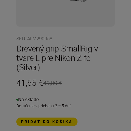
SKU
:
ALM290058
Drevený grip SmallRig v
tvare L pre Nikon Z fc
(Silver)
41,65 €
49,00 €
Na sklade
Doručenie v priebehu 3 – 5 dní
PRIDAŤ DO KOŠÍKA