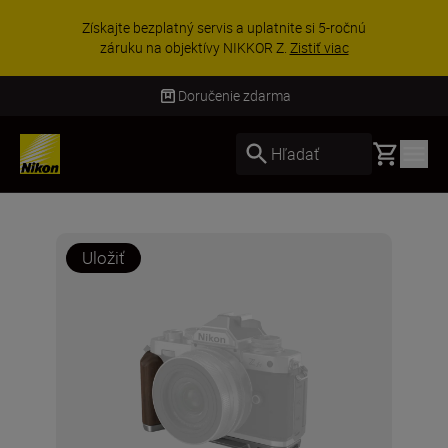
Získajte bezplatný servis a uplatnite si 5-ročnú
záruku na objektívy NIKKOR Z.
Zistiť viac
Doručenie zdarma
Basket
Hľadať
Uložiť