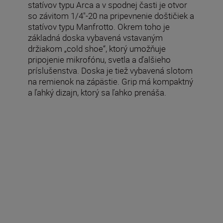
statívov typu Arca a v spodnej časti je otvor
so závitom 1/4"-20 na pripevnenie doštičiek a
statívov typu Manfrotto. Okrem toho je
základná doska vybavená vstavaným
držiakom „cold shoe“, ktorý umožňuje
pripojenie mikrofónu, svetla a ďalšieho
príslušenstva. Doska je tiež vybavená slotom
na remienok na zápästie. Grip má kompaktný
a ľahký dizajn, ktorý sa ľahko prenáša.
Technické parametre
Rozmery výrobku