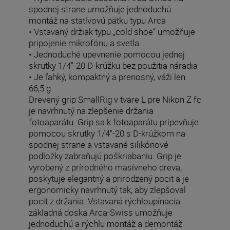
spodnej strane umožňuje jednoduchú
montáž na statívovú pätku typu Arca
• Vstavaný držiak typu „cold shoe“ umožňuje
pripojenie mikrofónu a svetla
• Jednoduché upevnenie pomocou jednej
skrutky 1/4"-20 D-krúžku bez použitia náradia
• Je ľahký, kompaktný a prenosný, váži len
66,5 g
Drevený grip SmallRig v tvare L pre Nikon Z fc
je navrhnutý na zlepšenie držania
fotoaparátu. Grip sa k fotoaparátu pripevňuje
pomocou skrutky 1/4"-20 s D-krúžkom na
spodnej strane a vstavané silikónové
podložky zabraňujú poškriabaniu. Grip je
vyrobený z prírodného masívneho dreva,
poskytuje elegantný a prirodzený pocit a je
ergonomicky navrhnutý tak, aby zlepšoval
pocit z držania. Vstavaná rýchloupínacia
základná doska Arca-Swiss umožňuje
jednoduchú a rýchlu montáž a demontáž