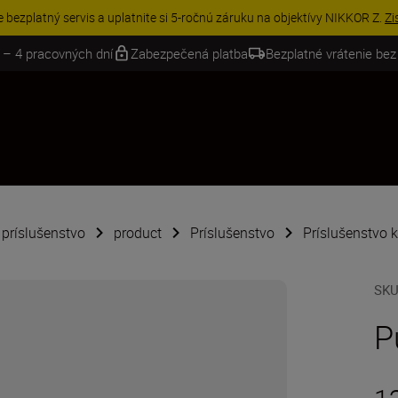
VE | Ušetrite 15 % na vybranom príslušenstve a doplňte si svoju výbavu 
 – 4 pracovných dní
Zabezpečená platba
Bezplatné vrátenie bez
é príslušenstvo
product
Príslušenstvo
Príslušenstvo 
SK
P