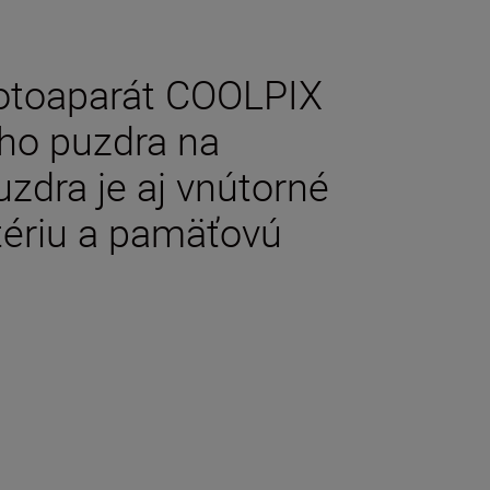
 fotoaparát COOLPIX
ho puzdra na
zdra je aj vnútorné
tériu a pamäťovú