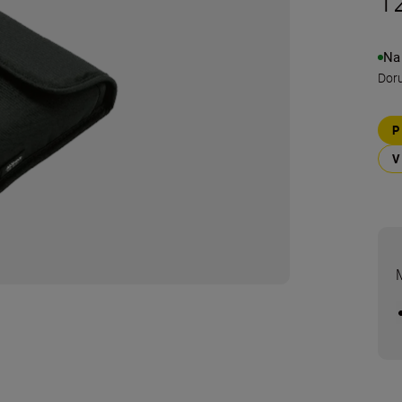
1
Na
Doru