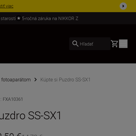
ešte dne...
Nakupovať
 starostí
5-ročná záruka na NIKKOR Z
Basket
Hľadať
k fotoaparátom
Kúpte si Puzdro SS-SX1
U
:
FXA10361
uzdro SS-SX1