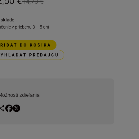
2,50 €
14,70 €
 sklade
čenie v priebehu 3 – 5 dní
PRIDAŤ DO KOŠÍKA
VYHĽADAŤ PREDAJCU
Možnosti zdieľania