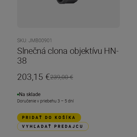
SKU
:
JMB00901
Slnečná clona objektívu HN-
38
203,15 €
239,00 €
Na sklade
Doručenie v priebehu 3 – 5 dní
PRIDAŤ DO KOŠÍKA
VYHĽADAŤ PREDAJCU