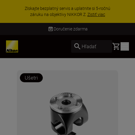
UŠETRI NA PRÍSLUŠENSTVE | Ušetri
e si 5-ročnú
vybranom príslušenstve a doplňte
istiť viac
výbavu ešte dne...
Nakupov
Doručenie zdarma
Basket
Hľadať
Ušetri