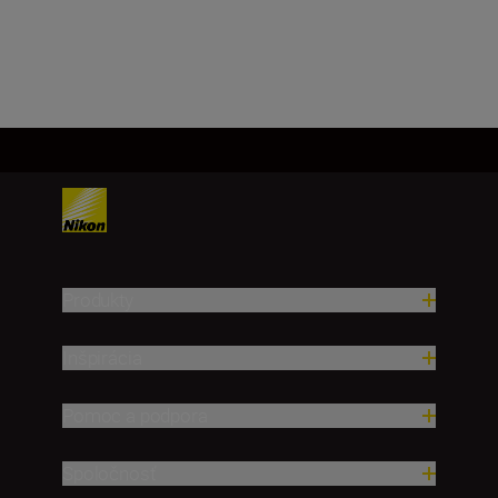
54g
Produkty
Inšpirácia
Pomoc a podpora
Spoločnosť