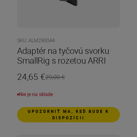
SKU
:
ALM290044
Adaptér na tyčovú svorku
SmallRig s rozetou ARRI
24,65 €
29,00 €
Nie je na sklade
UPOZORNIŤ MA, KEĎ BUDE K
DISPOZÍCII