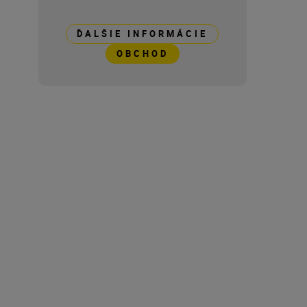
ĎALŠIE INFORMÁCIE
OBCHOD
Technical Specification
Materiál(y)
Aluminum Alloy
Čistá hmotnosť