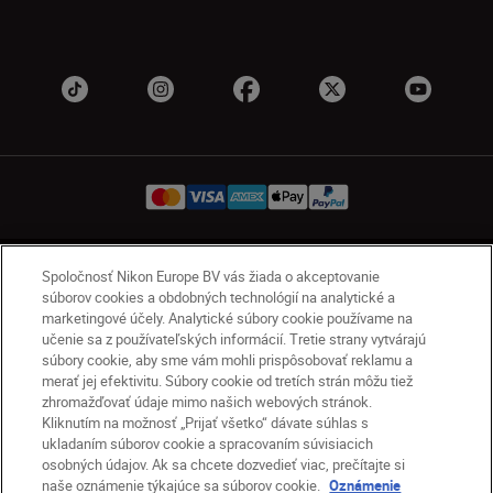
SK
Nikon Sites
Spoločnosť Nikon Europe BV vás žiada o akceptovanie
súborov cookies a obdobných technológií na analytické a
Kontakt
Oznámenie o ochrane osobných údajov
marketingové účely. Analytické súbory cookie používame na
Podmienky používania
učenie sa z používateľských informácií. Tretie strany vytvárajú
Nikon Store – zmluvné podmienky
súbory cookie, aby sme vám mohli prispôsobovať reklamu a
merať jej efektivitu. Súbory cookie od tretích strán môžu tiež
Oznámenie týkajúce sa súborov cookie
zhromažďovať údaje mimo našich webových stránok.
Prístupnosť
Nastavenia súborov cookie
Kliknutím na možnosť „Prijať všetko“ dávate súhlas s
© 2026 Nikon
ukladaním súborov cookie a spracovaním súvisiacich
osobných údajov. Ak sa chcete dozvedieť viac, prečítajte si
naše oznámenie týkajúce sa súborov cookie.
Oznámenie