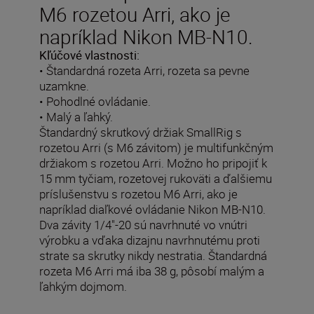
M6 rozetou Arri, ako je
napríklad Nikon MB-N10.
Kľúčové vlastnosti:
• Štandardná rozeta Arri, rozeta sa pevne
uzamkne.
• Pohodlné ovládanie.
• Malý a ľahký.
Štandardný skrutkový držiak SmallRig s
rozetou Arri (s M6 závitom) je multifunkčným
držiakom s rozetou Arri. Možno ho pripojiť k
15 mm tyčiam, rozetovej rukoväti a ďalšiemu
príslušenstvu s rozetou M6 Arri, ako je
napríklad diaľkové ovládanie Nikon MB-N10.
Dva závity 1/4"-20 sú navrhnuté vo vnútri
výrobku a vďaka dizajnu navrhnutému proti
strate sa skrutky nikdy nestratia. Štandardná
rozeta M6 Arri má iba 38 g, pôsobí malým a
ľahkým dojmom.