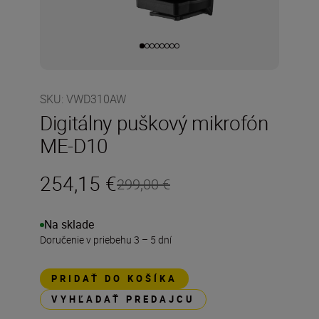
SKU
:
VWD310AW
Digitálny puškový mikrofón
ME-D10
254,15 €
299,00 €
Na sklade
Doručenie v priebehu 3 – 5 dní
PRIDAŤ DO KOŠÍKA
VYHĽADAŤ PREDAJCU