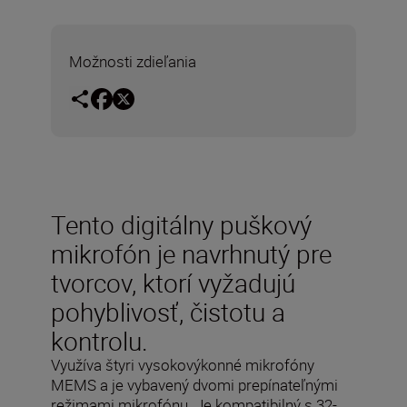
Možnosti zdieľania
Tento digitálny puškový
mikrofón je navrhnutý pre
tvorcov, ktorí vyžadujú
pohyblivosť, čistotu a
kontrolu.
Využíva štyri vysokovýkonné mikrofóny
MEMS a je vybavený dvomi prepínateľnými
režimami mikrofónu. Je kompatibilný s 32-