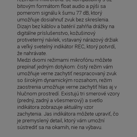
bitovým formátom float audio a pýši sa
pomerom signálu k šumu 77 dB, ktorý
umožňuje dosiahnuť zvuk bez skreslenia.
Dizajn bez káblov a batérií zahŕňa drážky na
digitálne príslušenstvo, kožušinový
protiveterný návlek, vstavaný nárazový držiak
a veľký svetelný indikátor REC, ktorý potvrdí,
že nahrávate.
Medzi dvomi režimami mikrofónu môžete
prepínať jedným dotykom: čistý režim vám
umožňuje verne zachytiť nespracovaný zvuk
so širokým dynamickým rozsahom, režim
zaostrenia umožňuje verne zachytiť hlas aj v
hlučnom prostredí. Existujú tri smerové vzory
(predný, zadný a všesmerový) a svetlo
indikátora zobrazuje aktuálny vzor
zachytenia. Jas indikátora môžete upraviť, čo
je premyslený detail, ktorý vám umožní
sústrediť sa na okamih, nie na výbavu.