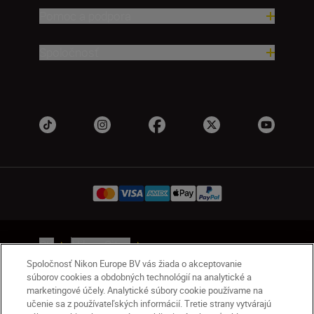
Pomoc a podpora
Spoločnosť
SK
Nikon Sites
Kontakt
Oznámenie o ochrane osobných údajov
Spoločnosť Nikon Europe BV vás žiada o akceptovanie
súborov cookies a obdobných technológií na analytické a
Podmienky používania
marketingové účely. Analytické súbory cookie používame na
Nikon Store – zmluvné podmienky
učenie sa z používateľských informácií. Tretie strany vytvárajú
Oznámenie týkajúce sa súborov cookie