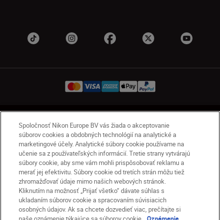
SK
Nikon Sites
Spoločnosť Nikon Europe BV vás žiada o akceptovanie
Kontakt
Oznámenie o ochrane osobných údajov
súborov cookies a obdobných technológií na analytické a
marketingové účely. Analytické súbory cookie používame na
Podmienky používania
učenie sa z používateľských informácií. Tretie strany vytvárajú
Nikon Store – zmluvné podmienky
súbory cookie, aby sme vám mohli prispôsobovať reklamu a
Oznámenie týkajúce sa súborov cookie
merať jej efektivitu. Súbory cookie od tretích strán môžu tiež
zhromažďovať údaje mimo našich webových stránok.
Prístupnosť
Nastavenia súborov cookie
Kliknutím na možnosť „Prijať všetko“ dávate súhlas s
© 2026 Nikon
ukladaním súborov cookie a spracovaním súvisiacich
osobných údajov. Ak sa chcete dozvedieť viac, prečítajte si
naše oznámenie týkajúce sa súborov cookie.
Oznámenie