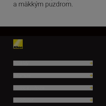
a mäkkým puzdrom.
Produkty
Inšpirácia
Pomoc a podpora
Spoločnosť