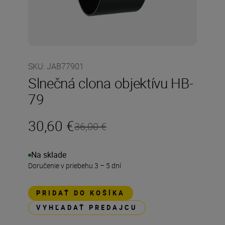
SKU
:
JAB77901
Slnečná clona objektívu HB-
79
30,60 €
36,00 €
Na sklade
Doručenie v priebehu 3 – 5 dní
PRIDAŤ DO KOŠÍKA
VYHĽADAŤ PREDAJCU