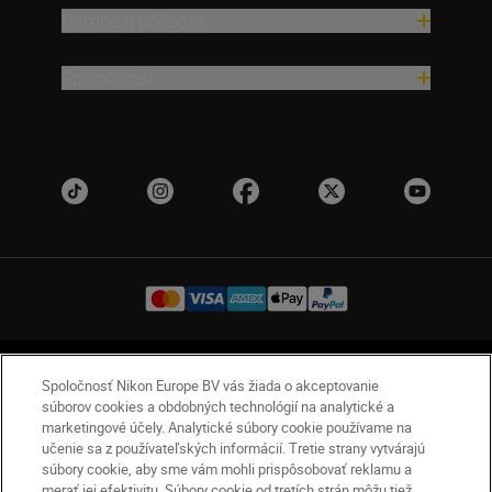
Pomoc a podpora
Spoločnosť
SK
Nikon Sites
Spoločnosť Nikon Europe BV vás žiada o akceptovanie
Kontakt
Oznámenie o ochrane osobných údajov
súborov cookies a obdobných technológií na analytické a
marketingové účely. Analytické súbory cookie používame na
Podmienky používania
učenie sa z používateľských informácií. Tretie strany vytvárajú
Nikon Store – zmluvné podmienky
súbory cookie, aby sme vám mohli prispôsobovať reklamu a
Oznámenie týkajúce sa súborov cookie
merať jej efektivitu. Súbory cookie od tretích strán môžu tiež