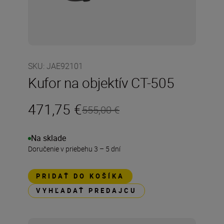
SKU
:
JAE92101
Kufor na objektív CT-505
471,75 €
555,00 €
Na sklade
Doručenie v priebehu 3 – 5 dní
PRIDAŤ DO KOŠÍKA
VYHĽADAŤ PREDAJCU