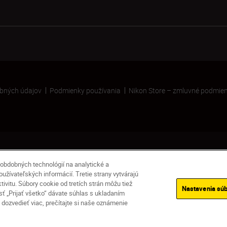
bných údajov
Podmienky používania
Nikon Store – zmluvné podmie
obdobných technológií na analytické a
žívateľských informácií. Tretie strany vytvárajú
vitu. Súbory cookie od tretích strán môžu tiež
Nastavenia súb
 „Prijať všetko“ dávate súhlas s ukladaním
Na sklade
dozvedieť viac, prečítajte si naše oznámenie
Doručenie v priebehu 3 – 5 