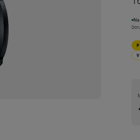
1
Na
Doru