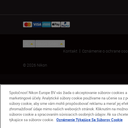
SK
Nikon Sites
Kontakt
Oznámenie o ochrane oso
© 2026 Nikon
Spoločnosť Nikon Europe BV vás žiada o akceptovanie súborov cookies a 
marketingové účely. Analytické súbory cookie používame na učenie sa z pou
súbory cookie, aby sme vám mohli prispôsobovať reklamu a merať jej efekti
zhromažďovať údaje mimo našich webových stránok. Kliknutím na možnosť
Kryt objektívu LC-67
súborov cookie a spracovaním súvisiacich osobných údajov. Ak sa chcete 
16,15 €
19,00 €
týkajúce sa súborov cookie.
Oznámenie Týkajúce Sa Súborov Cookie