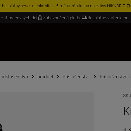
VE | Ušetrite 15 % na vybranom príslušenstve a doplňte si svoju výbavu 
 – 4 pracovných dní
Zabezpečená platba
Bezplatné vrátenie bez
é príslušenstvo
product
Príslušenstvo
Príslušenstvo 
SK
K