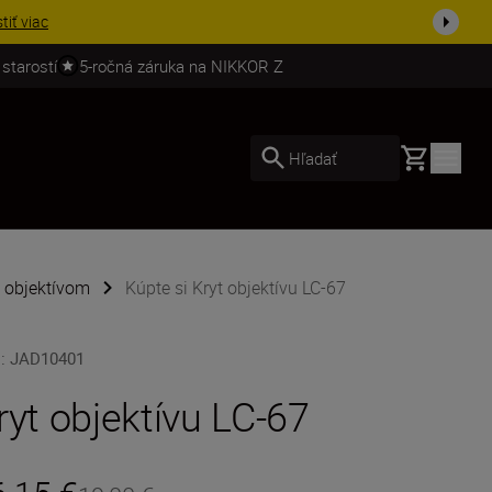
ešte dne...
Nakupovať
 starostí
5-ročná záruka na NIKKOR Z
Basket
Hľadať
k objektívom
Kúpte si Kryt objektívu LC-67
U
:
JAD10401
ryt objektívu LC-67