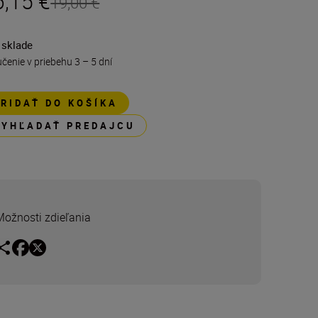
6,15 €
19,00 €
 sklade
čenie v priebehu 3 – 5 dní
PRIDAŤ DO KOŠÍKA
VYHĽADAŤ PREDAJCU
Možnosti zdieľania