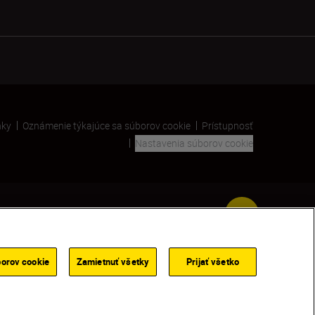
nky
Oznámenie týkajúce sa súborov cookie
Prístupnosť
Nastavenia súborov cookie
SKIP
orov cookie
Zamietnuť všetky
Prijať všetko
PRIDAŤ DO KOŠÍKA
dní
VYHĽADAŤ PREDAJCU