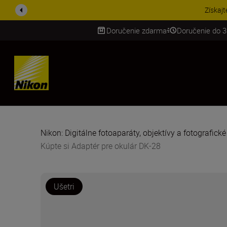
UŠETRI NA PRÍSLUŠENST
Doručenie zdarma
Doručenie do 3
SKIP
Nikon: Digitálne fotoaparáty, objektívy a fotografick
Kúpte si Adaptér pre okulár DK-28
Ušetri