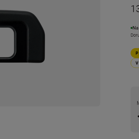
1
Na
Doru