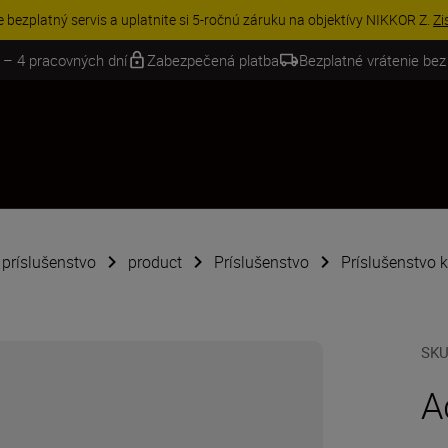
VE | Ušetrite 15 % na vybranom príslušenstve a doplňte si svoju výbavu 
 – 4 pracovných dní
Zabezpečená platba
Bezplatné vrátenie bez
é príslušenstvo
product
Príslušenstvo
Príslušenstvo 
SK
A