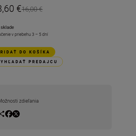
3,60 €
16,00 €
 sklade
čenie v priebehu 3 – 5 dní
PRIDAŤ DO KOŠÍKA
VYHĽADAŤ PREDAJCU
Možnosti zdieľania