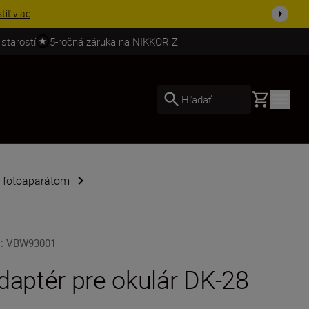
ešte dne...
Nakupovať
 starostí
5-ročná záruka na NIKKOR Z
Basket
Hľadať
k fotoaparátom
U
:
VBW93001
daptér pre okulár DK-28