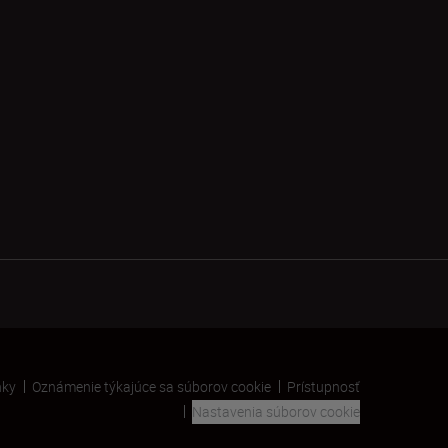
nky
Oznámenie týkajúce sa súborov cookie
Prístupnosť
Nastavenia súborov cookie