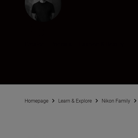
Pip
Creator
•
Portraits
•
Fashion & Beauty
Homepage
Learn & Explore
Nikon Family