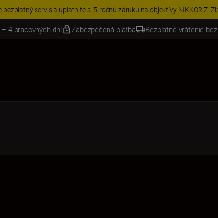
VE | Ušetrite 15 % na vybranom príslušenstve a doplňte si svoju výbavu 
 – 4 pracovných dní
Zabezpečená platba
Bezplatné vrátenie bez