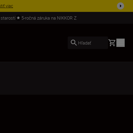
ešte dne...
Nakupovať
 starostí
5-ročná záruka na NIKKOR Z
Basket
Hľadať