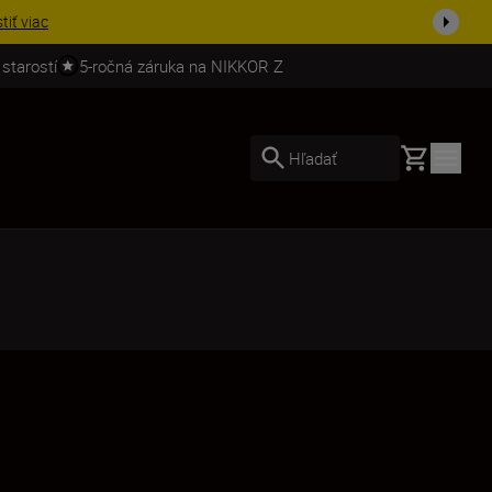
ešte dne...
Nakupovať
 starostí
5-ročná záruka na NIKKOR Z
Basket
Hľadať