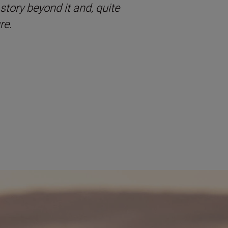
 story beyond it and, quite
re.