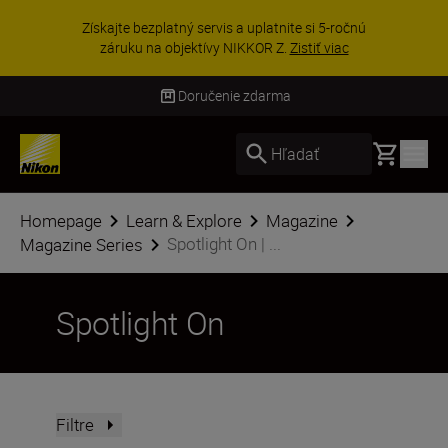
Získajte bezplatný servis a uplatnite si 5-ročnú
záruku na objektívy NIKKOR Z.
Zistiť viac
Doručenie zdarma
Basket
Hľadať
Homepage
Learn & Explore
Magazine
Spotlight On | ...
Magazine Series
Spotlight On
Filtre