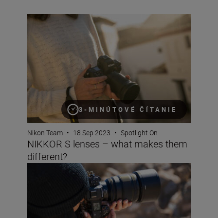
NIKKOR S lenses – what makes them different?
3-MINÚTOVÉ ČÍTANIE
Nikon Team
•
18 Sep 2023
•
Spotlight On
NIKKOR S lenses – what makes them
different?
The magic of primes