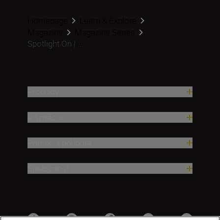
Homepage
Learn & Explore
Magazine
Magazine Series
Spotlight On | ...
Produkty
Inšpirácia
Pomoc a podpora
Spoločnosť