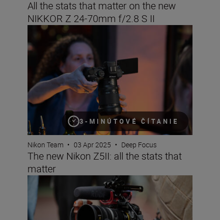
All the stats that matter on the new
NIKKOR Z 24-70mm f/2.8 S II
The new Nikon Z5II: all the stats that matter
3-MINÚTOVÉ ČÍTANIE
Nikon Team
•
03 Apr 2025
•
Deep Focus
The new Nikon Z5II: all the stats that
matter
Inside the numbers on the new NIKKOR Z 28-135mm f/