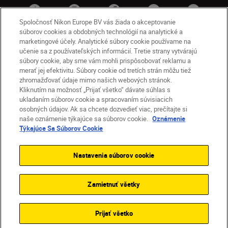
Spoločnosť Nikon Europe BV vás žiada o akceptovanie
súborov cookies a obdobných technológií na analytické a
marketingové účely. Analytické súbory cookie používame na
učenie sa z používateľských informácií. Tretie strany vytvárajú
súbory cookie, aby sme vám mohli prispôsobovať reklamu a
merať jej efektivitu. Súbory cookie od tretích strán môžu tiež
zhromažďovať údaje mimo našich webových stránok.
Kliknutím na možnosť „Prijať všetko“ dávate súhlas s
SK
Nikon Sites
ukladaním súborov cookie a spracovaním súvisiacich
osobných údajov. Ak sa chcete dozvedieť viac, prečítajte si
Kontakt
Oznámenie o ochrane osobných údajov
naše oznámenie týkajúce sa súborov cookie.
Oznámenie
Podmienky používania
Týkajúce Sa Súborov Cookie
Nikon Store – zmluvné podmienky
Oznámenie týkajúce sa súborov cookie
Nastavenia súborov cookie
Prístupnosť
Nastavenia súborov cookie
© 2026 Nikon
Zamietnuť všetky
SKIP
Prijať všetko