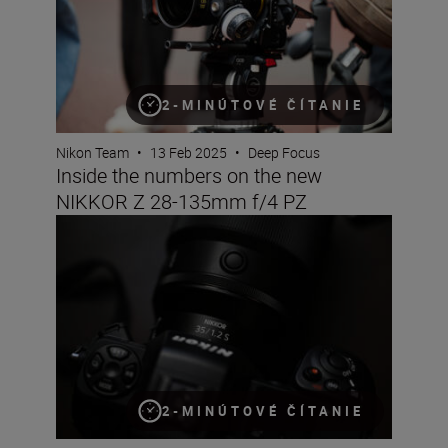
2-MINÚTOVÉ ČÍTANIE
Nikon Team
•
13 Feb 2025
•
Deep Focus
Inside the numbers on the new
NIKKOR Z 28-135mm f/4 PZ
Inside the numbers on the new NIKKOR Z 35mm f/1.2 S
2-MINÚTOVÉ ČÍTANIE