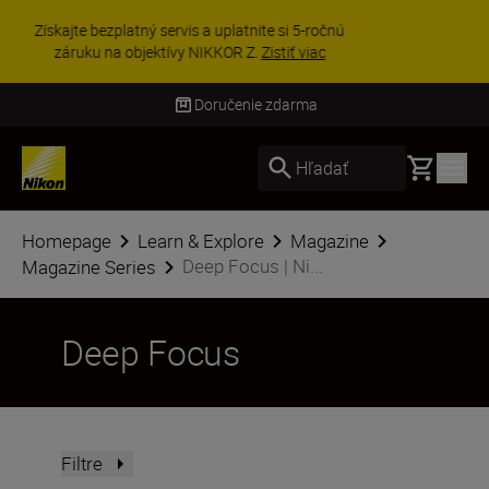
UŠETRI NA PRÍSLUŠENSTVE | Ušetrite 15 % na
vybranom príslušenstve a doplňte si svoju
výbavu ešte dne...
Nakupovať
Doručenie do 3 – 4 pracovných dní
Basket
Hľadať
Homepage
Learn & Explore
Magazine
Deep Focus | Ni...
Magazine Series
Deep Focus
Filtre