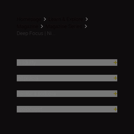
Homepage
Learn & Explore
Magazine
Magazine Series
Deep Focus | Ni...
Produkty
Inšpirácia
Pomoc a podpora
Spoločnosť