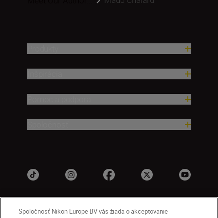
Meet Our Author...
Produkty
Inšpirácia
Pomoc a podpora
Spoločnosť
Spoločnosť Nikon Europe BV vás žiada o akceptovanie