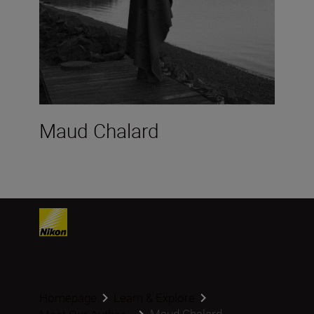
Maud Chalard
Homepage
Learn & Explore
Maud Chalard