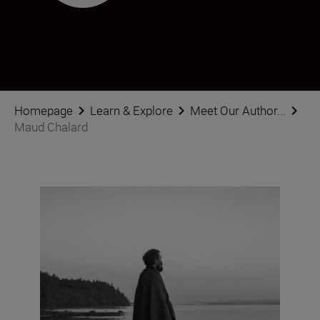
Maud Chalard
Photographer
Homepage
Learn & Explore
Meet Our Author...
Maud Chalard