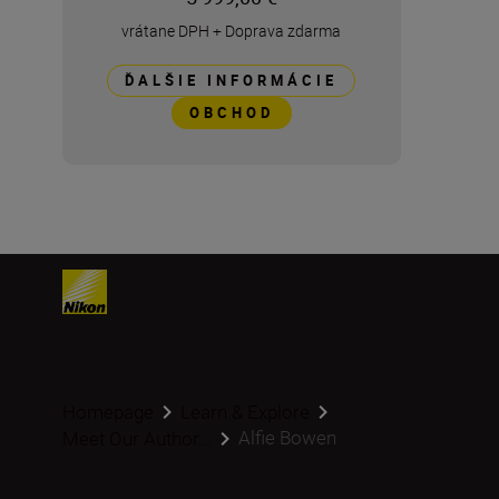
vrátane DPH
+
Doprava zdarma
ĎALŠIE INFORMÁCIE
OBCHOD
Homepage
Learn & Explore
Alfie Bowen
Meet Our Author...