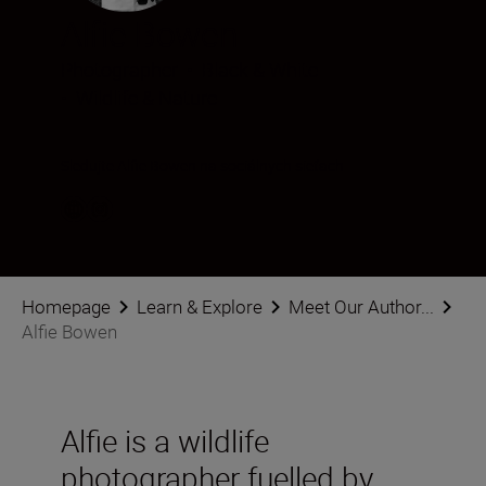
Alfie Bowen
Photographer
•
Black & White
•
Wildlife & Nature
Sledujte Alfie Bowen na sociálnych sieťach
Homepage
Learn & Explore
Meet Our Author...
Alfie Bowen
Alfie is a wildlife
photographer fuelled by