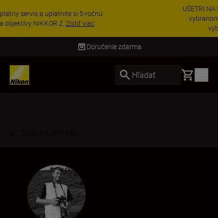
UŠETRI NA PRÍSLUŠENSTVE | Ušetrite 15 % na
vybranom príslušenstve a doplňte si svoju
výbavu ešte dne...
Nakupovať
Doručenie do 3 – 4 pracovných dní
Basket
Hľadať
Späť na prehľad