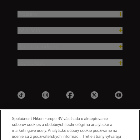
Produkty
Inšpirácia
Pomoc a podpora
Spoločnosť
Spoločnosť Nikon Europe BV vás žiada o akceptovanie
súborov cookies a obdobných technológií na analytické a
marketingové účely. Analytické súbory cookie používame na
učenie sa z používateľských informácií. Tretie strany vytvárajú