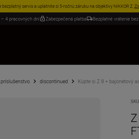
e bezplatný servis a uplatnite si 5-ročnú záruku na objektívy NIKKOR Z.
Zi
 – 4 pracovných dní
Zabezpečená platba
Bezplatné vrátenie bez
é príslušenstvo
discontinued
Kúpte si Z 8 + bajonetový a
SK
Z
F