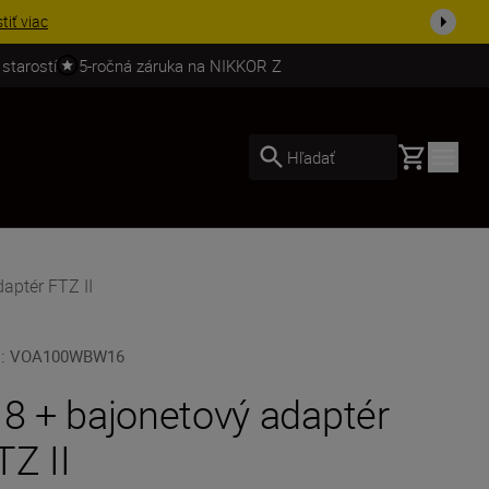
stiť viac
 starostí
5-ročná záruka na NIKKOR Z
Basket
Hľadať
daptér FTZ II
U
:
VOA100WBW16
 8 + bajonetový adaptér
TZ II