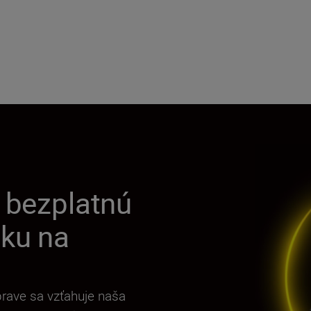
u bezplatnú
uku na
prave sa vzťahuje naša