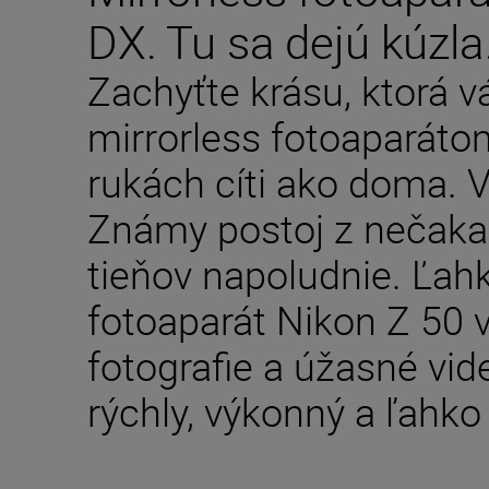
DX. Tu sa dejú kúzla
Zachyťte krásu, ktorá vá
mirrorless fotoaparátom
rukách cíti ako doma. V
Známy postoj z nečaka
tieňov napoludnie. Ľahk
fotoaparát Nikon Z 50 v
fotografie a úžasné vi
rýchly, výkonný a ľahko