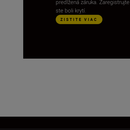
predĺžená záruka. Zaregistrujt
ste boli krytí.
ZISTITE VIAC