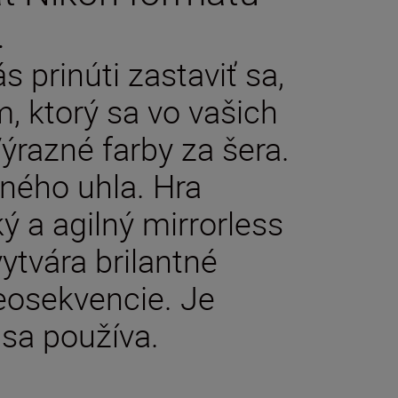
.
s prinúti zastaviť sa,
, ktorý sa vo vašich
ýrazné farby za šera.
ného uhla. Hra
ý a agilný mirrorless
ytvára brilantné
deosekvencie. Je
 sa používa.