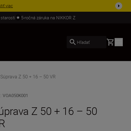
ešte dne...
Nakupovať
 starostí
5-ročná záruka na NIKKOR Z
Basket
Hľadať
 Súprava Z 50 + 16 – 50 VR
U
:
VOA050K001
úprava Z 50 + 16 – 50
R