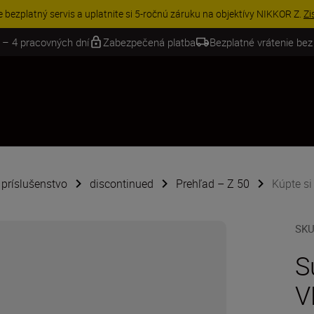
VE | Ušetrite 15 % na vybranom príslušenstve a doplňte si svoju výbavu 
 – 4 pracovných dní
Zabezpečená platba
Bezplatné vrátenie bez
é príslušenstvo
discontinued
Prehľad – Z 50
Kúpte si
SK
S
V