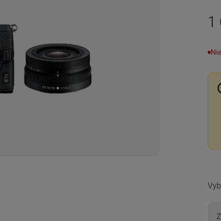
1
Nie
Vyb
Z