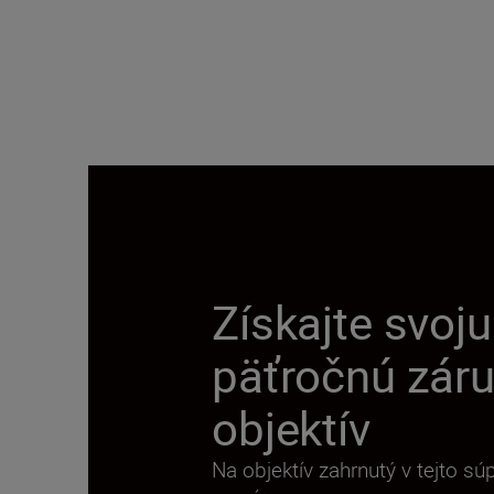
Získajte svoj
päťročnú zár
objektív
Na objektív zahrnutý v tejto sú