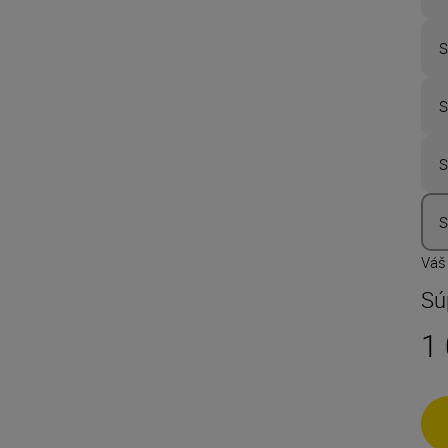
S
S
S
S
Váš
Sú
1