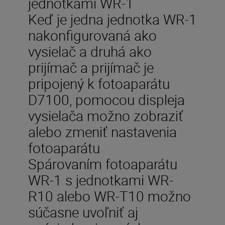
jednotkami WR-1
Keď je jedna jednotka WR-1
nakonfigurovaná ako
vysielač a druhá ako
prijímač a prijímač je
pripojený k fotoaparátu
D7100, pomocou displeja
vysielača možno zobraziť
alebo zmeniť nastavenia
fotoaparátu
Spárovaním fotoaparátu
WR-1 s jednotkami WR-
R10 alebo WR-T10 možno
súčasne uvoľniť aj