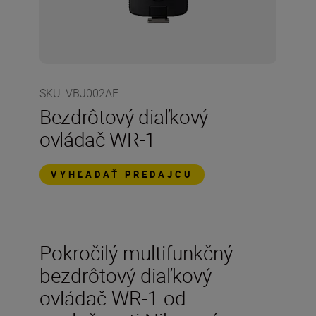
SKU
:
VBJ002AE
Bezdrôtový diaľkový
ovládač WR-1
VYHĽADAŤ PREDAJCU
Pokročilý multifunkčný
bezdrôtový diaľkový
ovládač WR-1 od