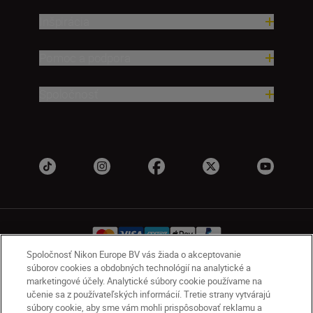
Inšpirácia
Pomoc a podpora
Spoločnosť
Spoločnosť Nikon Europe BV vás žiada o akceptovanie
súborov cookies a obdobných technológií na analytické a
marketingové účely. Analytické súbory cookie používame na
SK
Nikon Sites
učenie sa z používateľských informácií. Tretie strany vytvárajú
Kontakt
Oznámenie o ochrane osobných údajov
súbory cookie, aby sme vám mohli prispôsobovať reklamu a