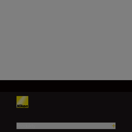
(2,435 GHz), 8 (2,440 GHz), 9
(2,445 GHz), 10 (2,450 GHz), 11
(2,455 GHz), 12 (2,460 GHz), 13
(2,465 GHz), 14 (2,470 GHz) a 15
(2,475 GHz)
Načítať viac
Produkty