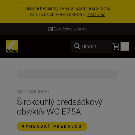
Získajte bezplatný servis a uplatnite si 5-ročnú
záruku na objektívy NIKKOR Z.
Zistiť viac
Doručenie zdarma
Basket
Hľadať
SKU
:
VAF00351
Širokouhlý predsádkový
objektív WC-E75A
VYHĽADAŤ PREDAJCU