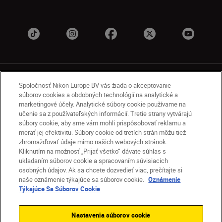
Spoločnosť Nikon Europe BV vás žiada o akceptovanie
súborov cookies a obdobných technológií na analytické a
marketingové účely. Analytické súbory cookie používame na
učenie sa z používateľských informácií. Tretie strany vytvárajú
SK
Nikon Sites
súbory cookie, aby sme vám mohli prispôsobovať reklamu a
Kontakt
Oznámenie o ochrane osobných údajov
merať jej efektivitu. Súbory cookie od tretích strán môžu tiež
zhromažďovať údaje mimo našich webových stránok.
Podmienky používania
Kliknutím na možnosť „Prijať všetko“ dávate súhlas s
Nikon Store – zmluvné podmienky
ukladaním súborov cookie a spracovaním súvisiacich
Oznámenie týkajúce sa súborov cookie
osobných údajov. Ak sa chcete dozvedieť viac, prečítajte si
Prístupnosť
Nastavenia súborov cookie
naše oznámenie týkajúce sa súborov cookie.
Oznámenie
© 2026 Nikon
Týkajúce Sa Súborov Cookie
Nastavenia súborov cookie