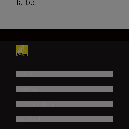
farbe.
Produkty
Inšpirácia
Pomoc a podpora
Spoločnosť