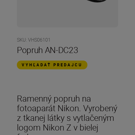
SKU
:
VHS06101
Popruh AN-DC23
VYHĽADAŤ PREDAJCU
Ramenný popruh na
fotoaparát Nikon. Vyrobený
z tkanej látky s vytlačeným
logom Nikon Z v bielej