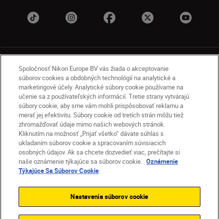
Spoločnosť Nikon Europe BV vás žiada o akceptovanie
súborov cookies a obdobných technológií na analytické a
marketingové účely. Analytické súbory cookie používame na
učenie sa z používateľských informácií. Tretie strany vytvárajú
SK
Nikon Sites
súbory cookie, aby sme vám mohli prispôsobovať reklamu a
Kontakt
Oznámenie o ochrane osobných údajov
merať jej efektivitu. Súbory cookie od tretích strán môžu tiež
zhromažďovať údaje mimo našich webových stránok.
Podmienky používania
Kliknutím na možnosť „Prijať všetko“ dávate súhlas s
Nikon Store – zmluvné podmienky
ukladaním súborov cookie a spracovaním súvisiacich
Oznámenie týkajúce sa súborov cookie
osobných údajov. Ak sa chcete dozvedieť viac, prečítajte si
Prístupnosť
Nastavenia súborov cookie
naše oznámenie týkajúce sa súborov cookie.
Oznámenie
© 2026 Nikon
Týkajúce Sa Súborov Cookie
Nastavenia súborov cookie
SKIP