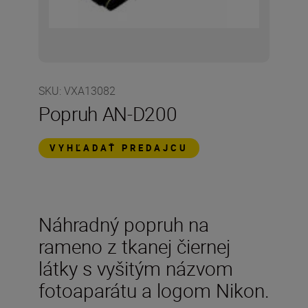
SKU
:
VXA13082
Popruh AN-D200
VYHĽADAŤ PREDAJCU
Náhradný popruh na
rameno z tkanej čiernej
látky s vyšitým názvom
fotoaparátu a logom Nikon.