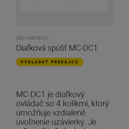
SKU
:
VAW18101
Diaľková spúšť MC-DC1
VYHĽADAŤ PREDAJCU
MC-DC1 je diaľkový
ovládač so 4 kolíkmi, ktorý
umožňuje vzdialené
uvoľnenie uzávierky. Je