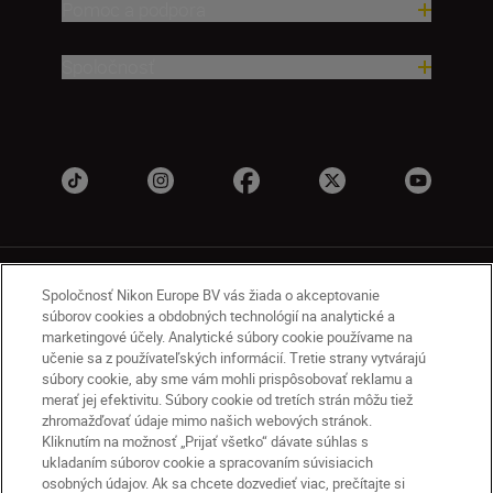
Pomoc a podpora
Spoločnosť
Spoločnosť Nikon Europe BV vás žiada o akceptovanie
súborov cookies a obdobných technológií na analytické a
marketingové účely. Analytické súbory cookie používame na
učenie sa z používateľských informácií. Tretie strany vytvárajú
SK
Nikon Sites
súbory cookie, aby sme vám mohli prispôsobovať reklamu a
Kontakt
Oznámenie o ochrane osobných údajov
merať jej efektivitu. Súbory cookie od tretích strán môžu tiež
zhromažďovať údaje mimo našich webových stránok.
Podmienky používania
Kliknutím na možnosť „Prijať všetko“ dávate súhlas s
Nikon Store – zmluvné podmienky
ukladaním súborov cookie a spracovaním súvisiacich
Oznámenie týkajúce sa súborov cookie
osobných údajov. Ak sa chcete dozvedieť viac, prečítajte si