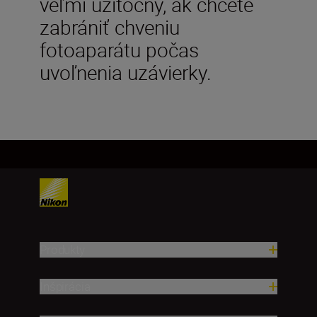
veľmi užitočný, ak chcete
zabrániť chveniu
fotoaparátu počas
uvoľnenia uzávierky.
Produkty
Inšpirácia