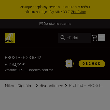
Získajte bezplatný servis a uplatnite si 5-ročnú
záruku na objektívy NIKKOR Z.
Zistiť viac
Doručenie zdarma
Basket
Hľadať
PROSTAFF 3S 8×42
OBCHOD
od
164,99 €
vrátane DPH
+
Doprava zdarma
Prehľad – PROST...
Nikon: Digitáln...
discontinued