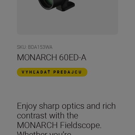
SKU
:
BDA153WA
MONARCH 60ED-A
VYHĽADAŤ PREDAJCU
Enjoy sharp optics and rich
contrast with the
MONARCH Fieldscope.
Whether you’re