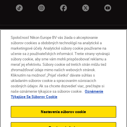
Spoločnosť Nikon Europe BV vás žiada o akceptovanie
súborov cookies a obdobných technológií na analytické a
marketingové účely. Analytické súbory cookie používame na
učenie sa z používateľských informácií. Tretie strany vytvárajú
SK
Nikon Sites
súbory cookie, aby sme vám mohli prispôsobovať reklamu a
Kontakt
Oznámenie o ochrane osobných údajov
merať jej efektivitu. Súbory cookie od tretích strán môžu tiež
zhromažďovať údaje mimo našich webových stránok.
Podmienky používania
Kliknutím na možnosť „Prijať všetko“ dávate súhlas s
Nikon Store – zmluvné podmienky
ukladaním súborov cookie a spracovaním súvisiacich
Oznámenie týkajúce sa súborov cookie
osobných údajov. Ak sa chcete dozvedieť viac, prečítajte si
Prístupnosť
Nastavenia súborov cookie
naše oznámenie týkajúce sa súborov cookie.
Oznámenie
© 2026 Nikon
Týkajúce Sa Súborov Cookie
Nastavenia súborov cookie
SKIP