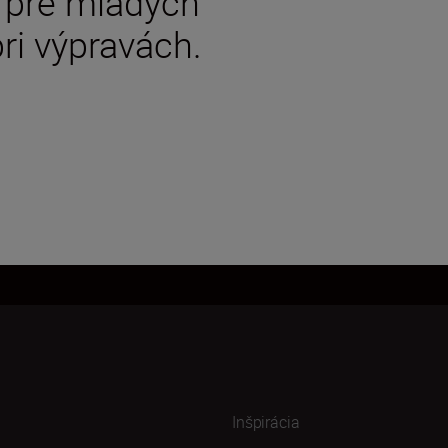
 pre mladých
ri výpravách.
Inšpirácia