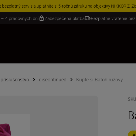
UŠETRI NA PRÍSLUŠENSTVE | Ušetrite 15 % na vybranom príslušenst
 – 4 pracovných dní
Zabezpečená platba
Bezplatné vrátenie bez
é príslušenstvo
discontinued
Kúpte si Batoh ružový
SK
B