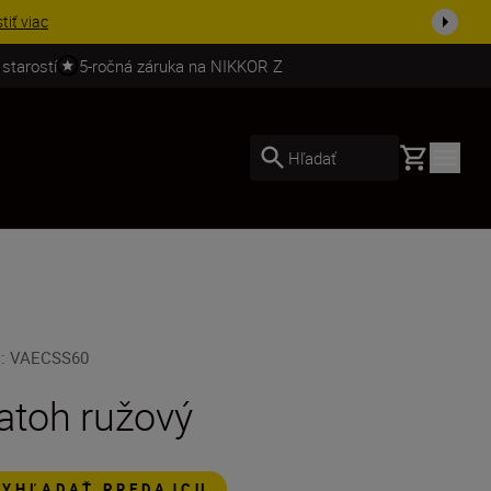
ve a doplňte si svoju výbavu ešte dne...
Nakupovať
 starostí
5-ročná záruka na NIKKOR Z
Basket
Hľadať
U
:
VAECSS60
atoh ružový
VYHĽADAŤ PREDAJCU