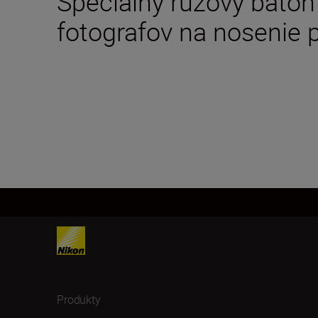
Špeciálny ružový batoh
fotografov na nosenie p
Produkty