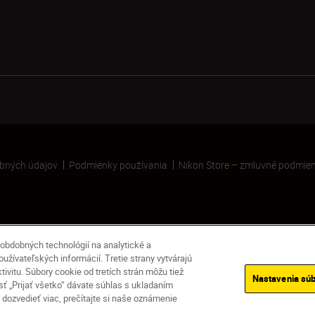
bných údajov
Podmienky používania
Nikon Store – zmluvné podmie
obdobných technológií na analytické a
žívateľských informácií. Tretie strany vytvárajú
vitu. Súbory cookie od tretích strán môžu tiež
Nastavenia súb
 „Prijať všetko“ dávate súhlas s ukladaním
dozvedieť viac, prečítajte si naše oznámenie