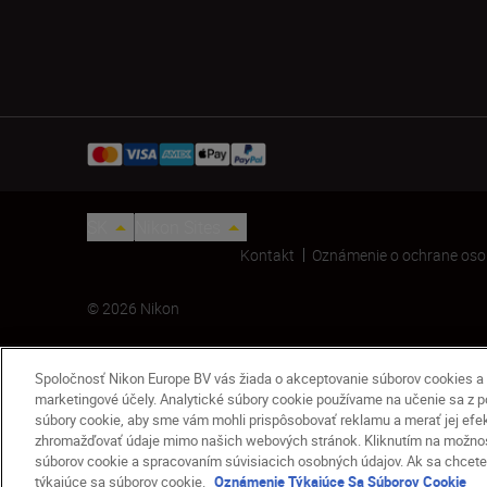
SK
Nikon Sites
Kontakt
Oznámenie o ochrane oso
© 2026 Nikon
Spoločnosť Nikon Europe BV vás žiada o akceptovanie súborov cookies a 
marketingové účely. Analytické súbory cookie používame na učenie sa z pou
súbory cookie, aby sme vám mohli prispôsobovať reklamu a merať jej efekti
zhromažďovať údaje mimo našich webových stránok. Kliknutím na možnosť
súborov cookie a spracovaním súvisiacich osobných údajov. Ak sa chcete 
Batoh ružový
týkajúce sa súborov cookie.
Oznámenie Týkajúce Sa Súborov Cookie