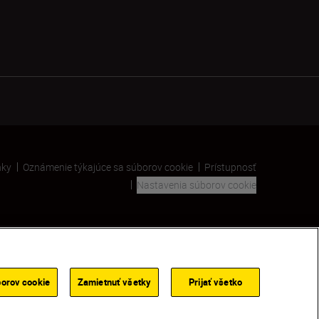
nky
Oznámenie týkajúce sa súborov cookie
Prístupnosť
Nastavenia súborov cookie
SKIP
orov cookie
Zamietnuť všetky
Prijať všetko
VYHĽADAŤ PREDAJCU