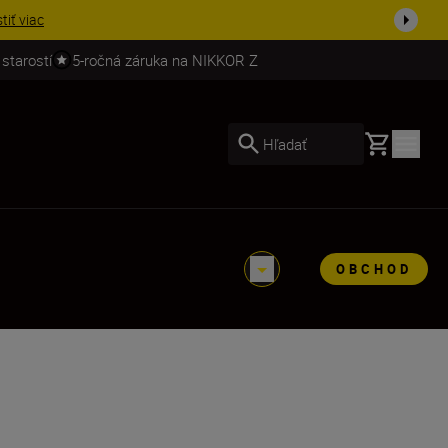
stiť viac
 starostí
5-ročná záruka na NIKKOR Z
Basket
Hľadať
OBCHOD