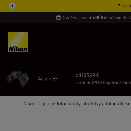
Získajt
Doručenie zdarma
Doručenie do 3
SKIP
od
185,99 €
Action EX
vrátane DPH
+
Doprava zdar
Nikon: Digitálne fotoaparáty, objektívy a fotografick