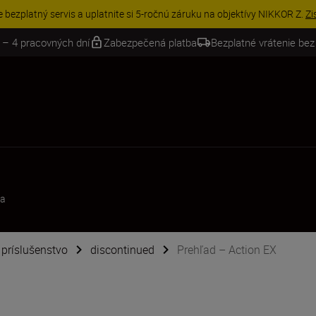
e bezplatný servis a uplatnite si 5-ročnú záruku na objektívy NIKKOR Z.
Zi
 – 4 pracovných dní
Zabezpečená platba
Bezplatné vrátenie bez
ma
é príslušenstvo
discontinued
Prehľad – Action EX