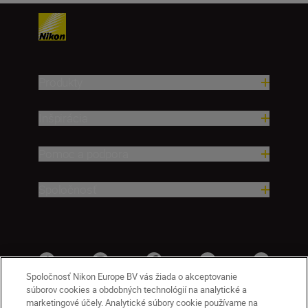
Produkty
Inšpirácia
Pomoc a podpora
Spoločnosť
Spoločnosť Nikon Europe BV vás žiada o akceptovanie
súborov cookies a obdobných technológií na analytické a
marketingové účely. Analytické súbory cookie používame na