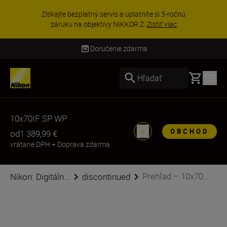
Získajte bezplatný servis a uplatnite si 5-ročnú
záruku na objektívy NIKKOR Z.
Zistiť viac
Doručenie zdarma
Basket
Hľadať
10x70IF SP WP
OBCHOD
od
1 389,99 €
vrátane DPH
+
Doprava zdarma
Prehľad – 10x70...
Nikon: Digitáln...
discontinued