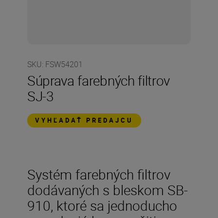
SKU
:
FSW54201
Súprava farebných filtrov
SJ-3
VYHĽADAŤ PREDAJCU
Systém farebných filtrov
dodávaných s bleskom SB-
910, ktoré sa jednoducho