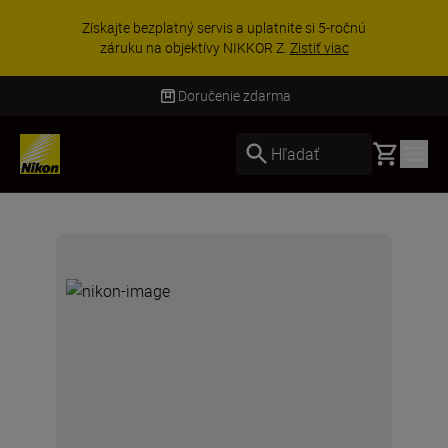
Získajte bezplatný servis a uplatnite si 5-ročnú
záruku na objektívy NIKKOR Z.
Zistiť viac
Doručenie zdarma
Basket
Hľadať