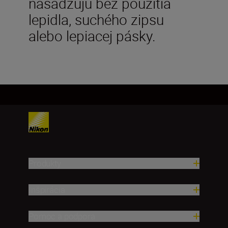
nasadzujú bez použitia
lepidla, suchého zipsu
alebo lepiacej pásky.
Produkty
Inšpirácia
Pomoc a podpora