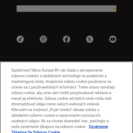
Spoločnosť
Spoločnosť Nikon Europe BV vás žiada o akceptovanie
súborov cookies a obdobných technológií na analytické a
marketingové účely. Analytické súbory cookie používame na
učenie sa z používateľských informácií. Tretie strany vytvárajú
SK
Nikon Sites
súbory cookie, aby sme vám mohli prispôsobovať reklamu a
Kontakt
Oznámenie o ochrane osobných údajov
merať jej efektivitu. Súbory cookie od tretích strán môžu tiež
zhromažďovať údaje mimo našich webových stránok.
Podmienky používania
Kliknutím na možnosť „Prijať všetko“ dávate súhlas s
Nikon Store – zmluvné podmienky
ukladaním súborov cookie a spracovaním súvisiacich
Oznámenie týkajúce sa súborov cookie
osobných údajov. Ak sa chcete dozvedieť viac, prečítajte si
Prístupnosť
Nastavenia súborov cookie
naše oznámenie týkajúce sa súborov cookie.
Oznámenie
© 2026 Nikon
Týkajúce Sa Súborov Cookie