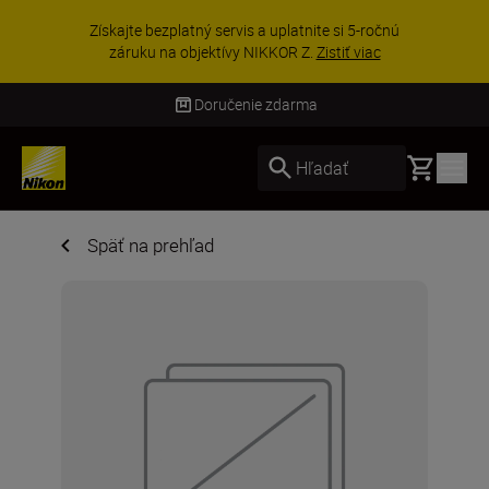
UŠETRI NA PRÍSLUŠENSTVE | Ušetrite 15 % n
nú
vybranom príslušenstve a doplňte si svoju
výbavu ešte dne...
Nakupovať
Doručenie zdarma
Basket
Hľadať
Späť na prehľad