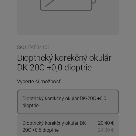
SKU
:
FAF04101
Dioptrický korekčný okulár
DK-20C +0,0 dioptrie
Vyberte si možnosť
Dioptrický korekčný okulár DK-20C +0,0
dioptrie
Dioptrický korekčný okulár DK-
20,40 €
Teraz 20,4
20C +0,5 dioptrie
24,00 €