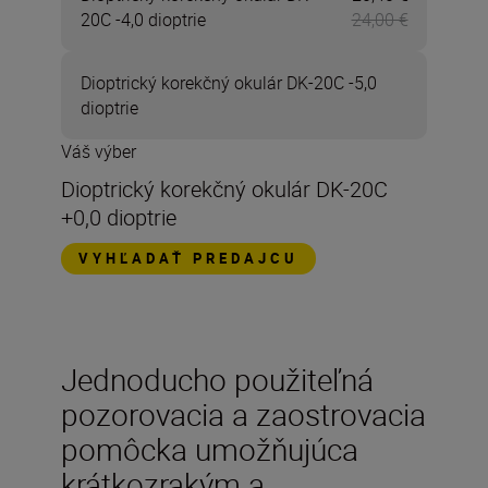
20C -4,0 dioptrie
24,00 €
Dioptrický korekčný okulár DK-20C -5,0
dioptrie
Váš výber
Dioptrický korekčný okulár DK-20C
+0,0 dioptrie
VYHĽADAŤ PREDAJCU
Jednoducho použiteľná
pozorovacia a zaostrovacia
pomôcka umožňujúca
krátkozrakým a