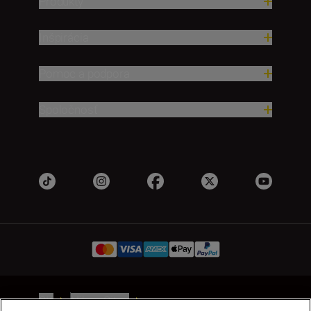
Produkty
Inšpirácia
Pomoc a podpora
Spoločnosť
SK
Nikon Sites