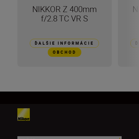
NIKKOR Z 400mm
N
f/2.8 TC VR S
ĎALŠIE INFORMÁCIE
Ď
OBCHOD