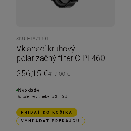
SKU
:
FTA71301
Vkladací kruhový
polarizačný filter C-PL460
356,15 €
419,00 €
Na sklade
Doručenie v priebehu 3 – 5 dní
PRIDAŤ DO KOŠÍKA
VYHĽADAŤ PREDAJCU