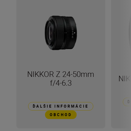
NIKKOR Z 24-50mm
NIK
f/4-6.3
Ď
ĎALŠIE INFORMÁCIE
OBCHOD