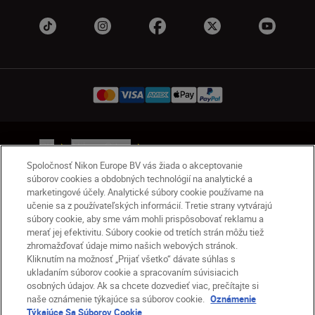
SK
Nikon Sites
Kontakt
Oznámenie o ochrane osobných údajov
Spoločnosť Nikon Europe BV vás žiada o akceptovanie
súborov cookies a obdobných technológií na analytické a
Podmienky používania
marketingové účely. Analytické súbory cookie používame na
Nikon Store – zmluvné podmienky
učenie sa z používateľských informácií. Tretie strany vytvárajú
Oznámenie týkajúce sa súborov cookie
súbory cookie, aby sme vám mohli prispôsobovať reklamu a
Prístupnosť
Nastavenia súborov cookie
merať jej efektivitu. Súbory cookie od tretích strán môžu tiež
zhromažďovať údaje mimo našich webových stránok.
© 2026 Nikon
Kliknutím na možnosť „Prijať všetko“ dávate súhlas s
ukladaním súborov cookie a spracovaním súvisiacich
osobných údajov. Ak sa chcete dozvedieť viac, prečítajte si
naše oznámenie týkajúce sa súborov cookie.
Oznámenie
SKIP
Týkajúce Sa Súborov Cookie